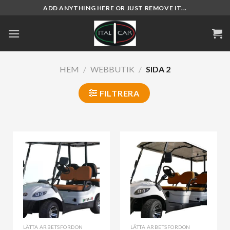
Skip
ADD ANYTHING HERE OR JUST REMOVE IT...
to
content
HEM
/
WEBBUTIK
/
SIDA 2
FILTRERA
LÄTTA ARBETSFORDON
LÄTTA ARBETSFORDON