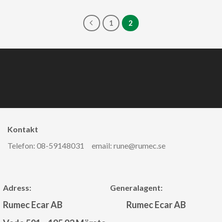
1
2
Kontakt ​
Telefon: 08-59148031 email: rune@rumec.se
Adress: Generalagent:
Rumec Ecar AB
Rumec Ecar AB