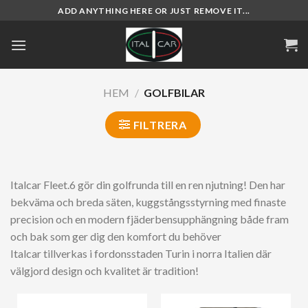
Skip
ADD ANYTHING HERE OR JUST REMOVE IT...
to
content
HEM
/
GOLFBILAR
FILTRERA
Italcar Fleet.6 gör din golfrunda till en ren njutning! Den har
bekväma och breda säten, kuggstångsstyrning med finaste
precision och en modern fjäderbensupphängning både fram
och bak som ger dig den komfort du behöver
Italcar tillverkas i fordonsstaden Turin i norra Italien där
välgjord design och kvalitet är tradition!