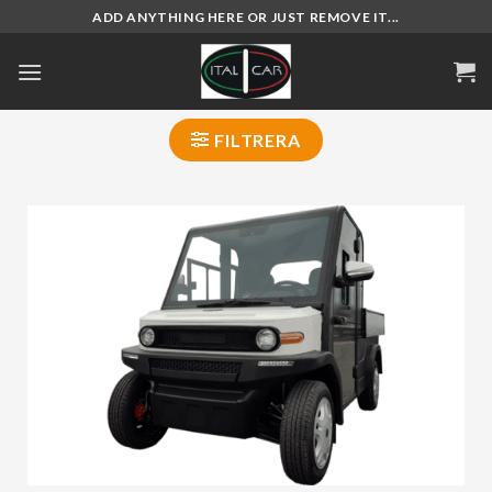
Skip
ADD ANYTHING HERE OR JUST REMOVE IT...
to
content
FILTRERA