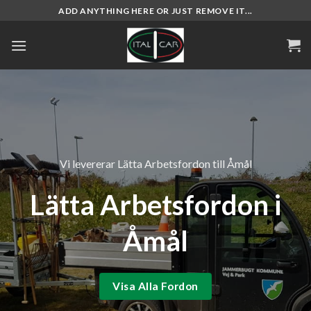
Skip
ADD ANYTHING HERE OR JUST REMOVE IT...
to
content
Vi levererar Lätta Arbetsfordon till Åmål
Lätta Arbetsfordon i
Åmål
Visa Alla Fordon