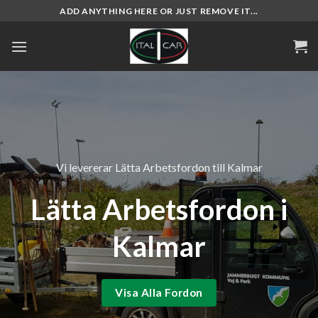
Skip
ADD ANYTHING HERE OR JUST REMOVE IT...
to
content
Vi levererar Lätta Arbetsfordon till Kalmar
Lätta Arbetsfordon i
Kalmar
Visa Alla Fordon