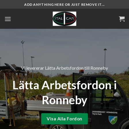
Skip
ADD ANYTHING HERE OR JUST REMOVE IT...
to
content
Vi levererar Lätta Arbetsfordon till Ronneby
Lätta Arbetsfordon i
Ronneby
Visa Alla Fordon