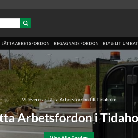
LÄTTA ARBETSFORDON
BEGAGNADE FORDON
BLY & LITIUM BA
Vi levererar Lätta Arbetsfordon till Tidaholm
tta Arbetsfordon i Tidah
Visa Alla Fordon