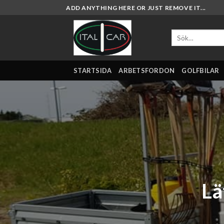
Skip
ADD ANYTHING HERE OR JUST REMOVE IT...
to
content
Sök
efter:
STARTSIDA
ARBETSFORDON
GOLFBILAR
Lä