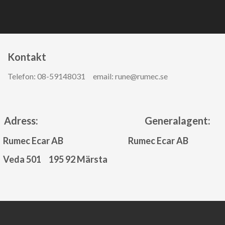
Kontakt ​
Telefon: 08-59148031 email: rune@rumec.se
Adress: Generalagent:
Rumec Ecar AB
Rumec Ecar AB
Veda 501 195 92 Märsta