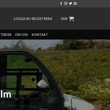
LOGGA IN / REGISTRERA
0
KR
TTERIER
OM OSS
KONTAKT
olm