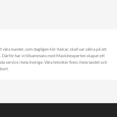
tt våra kunder, som dagligen kör Italcar, skall var säkra på att
t. Därför har vi tillsammans med Maskinexperten skapat ett
a service i hela Sverige. Våra tekniker finns i hela landet och
bort.