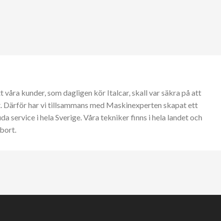
tt våra kunder, som dagligen kör Italcar, skall var säkra på att
t. Därför har vi tillsammans med Maskinexperten skapat ett
a service i hela Sverige. Våra tekniker finns i hela landet och
bort.