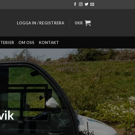
LOGGA IN / REGISTRERA
0
KR
TTERIER
OM OSS
KONTAKT
vik