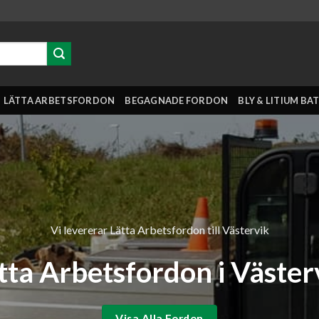
LÄTTA ARBETSFORDON
BEGAGNADE FORDON
BLY & LITIUM BA
Vi levererar Lätta Arbetsfordon till Västervik
tta Arbetsfordon i Väster
Visa Alla Fordon