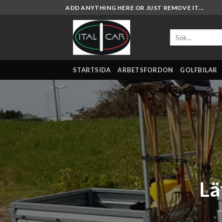
Skip
ADD ANYTHING HERE OR JUST REMOVE IT...
to
content
Sök
efter:
STARTSIDA
ARBETSFORDON
GOLFBILAR
Lä