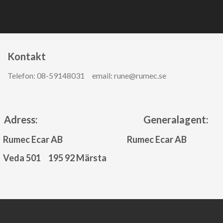
Kontakt ​
Telefon: 08-59148031 email: rune@rumec.se
Adress: Generalagent:
Rumec Ecar AB
Rumec Ecar AB
Veda 501 195 92 Märsta